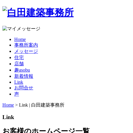
Home
事務所案内
メッセージ
住宅
店舗
趣asobu
新着情報
Link
お問合せ
声
Home
> Link | 白田建築事務所
Link
お客様のホームページ一覧