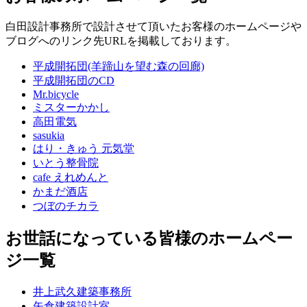
白田設計事務所で設計させて頂いたお客様のホームページや
ブログへのリンク先URLを掲載しております。
平成開拓団(羊蹄山を望む森の回廊)
平成開拓団のCD
Mr.bicycle
ミスターかかし
高田電気
sasukia
はり・きゅう 元気堂
いとう整骨院
cafe えれめんと
かまだ酒店
つぼのチカラ
お世話になっている皆様のホームペー
ジ一覧
井上武久建築事務所
矢倉建築設計室