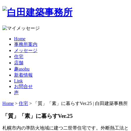
Home
事務所案内
メッセージ
住宅
店舗
趣asobu
新着情報
Link
お問合せ
声
Home
>
住宅
> 「質」「素」に暮らすVer.25 | 白田建築事務所
「質」「素」に暮らすVer.25
札幌市内の準防火地域に建つ二世帯住宅です。外断熱工法と