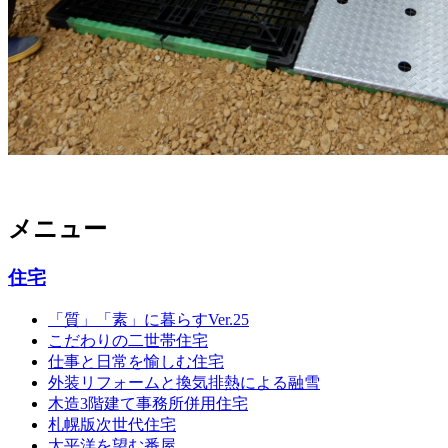
メニュー
住宅
「質」「素」に暮らすVer.25
こだわりの二世帯住宅
仕事と日常を愉しむ住宅
外装リフォームと換気排熱による融雪
木造3階建て事務所併用住宅
札幌版次世代住宅
太平洋を望む番屋