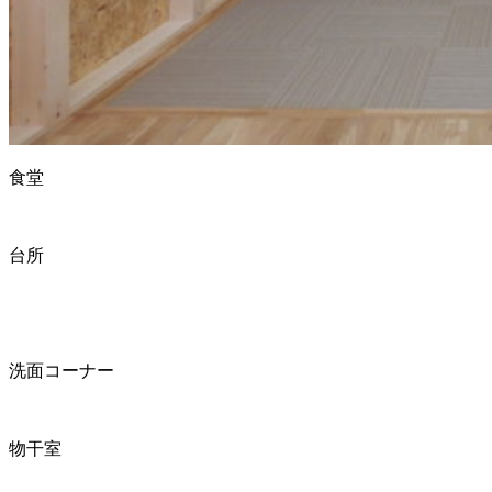
食堂
台所
洗面コーナー
物干室