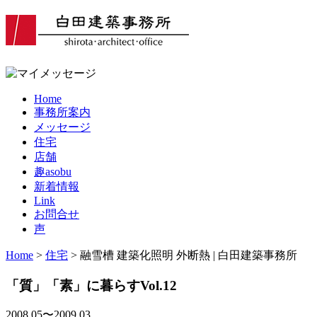
Home
事務所案内
メッセージ
住宅
店舗
趣asobu
新着情報
Link
お問合せ
声
Home
>
住宅
> 融雪槽 建築化照明 外断熱 | 白田建築事務所
「質」「素」に暮らすVol.12
2008.05〜2009.03