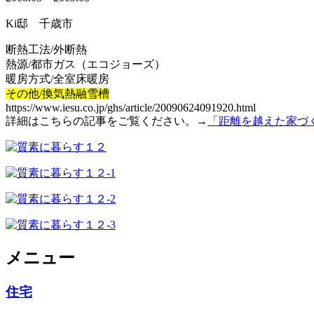
Ki邸 千歳市
断熱工法/外断熱
熱源/都市ガス（エコジョーズ）
暖房方式/全室床暖房
その他/換気熱融雪槽
https://www.iesu.co.jp/ghs/article/20090624091920.html
詳細はこちらの記事をご覧ください。→
「距離を越えた家づ
メニュー
住宅