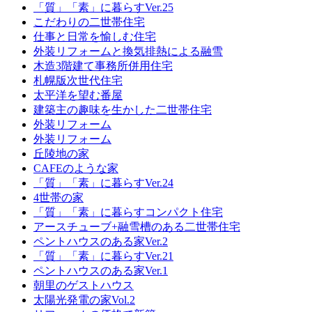
「質」「素」に暮らすVer.25
こだわりの二世帯住宅
仕事と日常を愉しむ住宅
外装リフォームと換気排熱による融雪
木造3階建て事務所併用住宅
札幌版次世代住宅
太平洋を望む番屋
建築主の趣味を生かした二世帯住宅
外装リフォーム
外装リフォーム
丘陵地の家
CAFEのような家
「質」「素」に暮らすVer.24
4世帯の家
「質」「素」に暮らすコンパクト住宅
アースチューブ+融雪槽のある二世帯住宅
ペントハウスのある家Ver.2
「質」「素」に暮らすVer.21
ペントハウスのある家Ver.1
朝里のゲストハウス
太陽光発電の家Vol.2